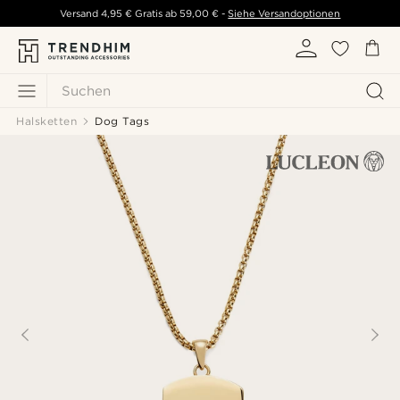
Versand
4,95 €
Gratis ab
59,00 €
-
Siehe Versandoptionen
Suchen
Halsketten
Dog Tags