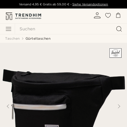
Versand
4,95 €
Gratis ab
59,00 €
-
Siehe Versandoptionen
Suchen
Taschen
Gürteltaschen