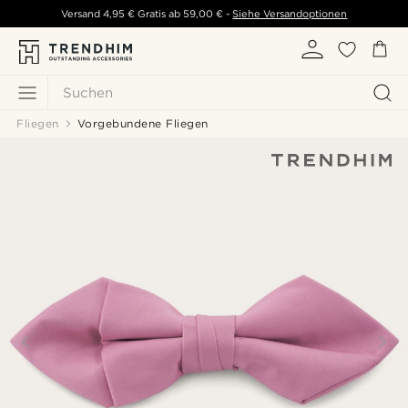
Versand
4,95 €
Gratis ab
59,00 €
-
Siehe Versandoptionen
Suchen
Fliegen
Vorgebundene Fliegen