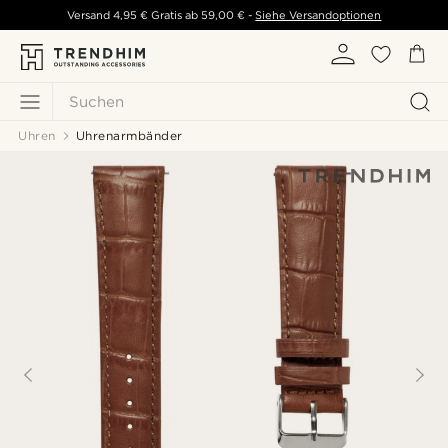
Versand
4,95 €
Gratis ab
59,00 €
-
Siehe Versandoptionen
Suchen
Uhren
Uhrenarmbänder