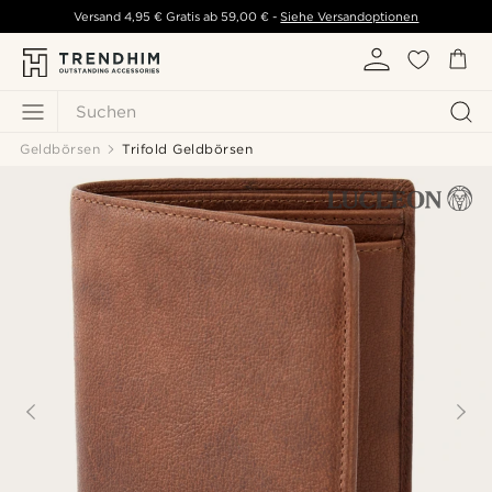
Versand
4,95 €
Gratis ab
59,00 €
-
Siehe Versandoptionen
Suchen
Geldbörsen
Trifold Geldbörsen