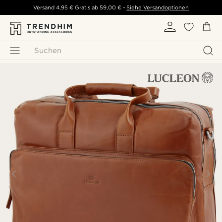
Versand
4,95 €
Gratis ab
59,00 €
-
Siehe Versandoptionen
Suchen