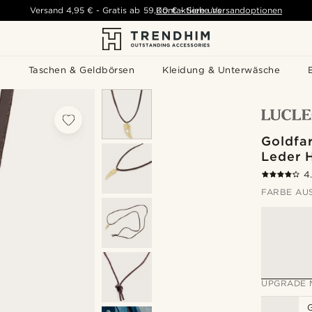
Versand
4,95 €
-
Gratis ab
59,00 €
Kontaktiere uns
-
Siehe Versandoptionen
s
Taschen & Geldbörsen
Kleidung & Unterwäsche
Goldfa
Leder 
4
FARBE AU
UPGRADE 