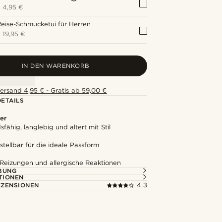
+
4,95 €
eise-Schmucketui für Herren
+
19,95 €
IN DEN WARENKORB
ersand 4,95 € - Gratis ab 59,00 €
ETAILS
er
fähig, langlebig und altert mit Stil
stellbar für die ideale Passform
 Reizungen und allergische Reaktionen
BUNG
TIONEN
ZENSIONEN
4.3