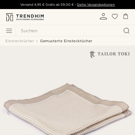
Versand
4,95 €
Gratis ab
59,00 €
-
Siehe Versandoptionen
Suchen
Einstecktücher
Gemusterte Einstecktücher