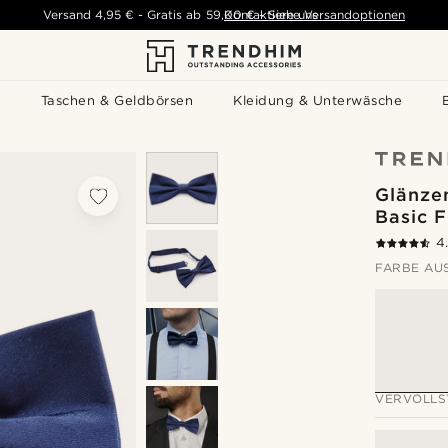
Versand
4,95 €
-
Gratis ab
59,00 €
Kontaktiere uns
-
Siehe Versandoptionen
s
Taschen & Geldbörsen
Kleidung & Unterwäsche
Glänze
Basic F
4
FARBE AU
VERVOLLS