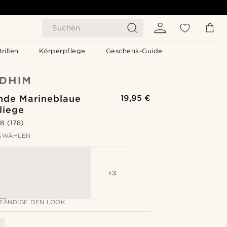
Suchen
Brillen
Körperpflege
Geschenk-Guide
nde Marineblaue
19,95 €
liege
.8
(178)
SWÄHLEN
+3
TÄNDIGE DEN LOOK