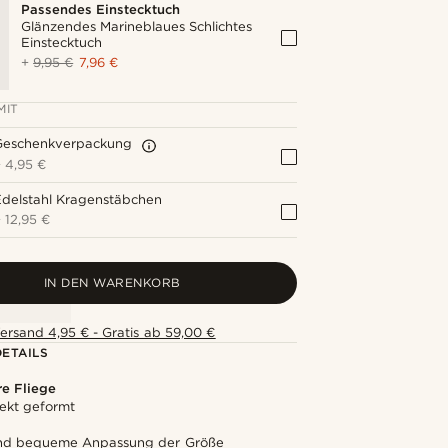
Passendes Einstecktuch
Glänzendes Marineblaues Schlichtes
Einstecktuch
+
9,95 €
7,96 €
MIT
Geschenkverpackung
+
4,95 €
Edelstahl Kragenstäbchen
+
12,95 €
IN DEN WARENKORB
ersand 4,95 € - Gratis ab 59,00 €
ETAILS
e Fliege
ekt geformt
und bequeme Anpassung der Größe