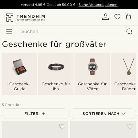
Versand
4,95 €
Gratis ab
59,00 €
-
Siehe Versandoptionen
Suchen
Geschenke für großväter
Geschenk-
Geschenke für
Geschenke für
Geschenke 
Guide
ihn
Väter
Brüder
5 Produkte
FILTER
SORTIEREN NACH
Am Beliebtesten
Neuste