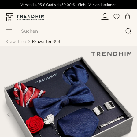
Versand
4,95 €
Gratis ab
59,00 €
-
Siehe Versandoptionen
Suchen
Krawatten
Krawatten-Sets