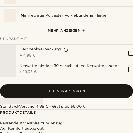
Marineblaue Polyester Vorgebundene Fliege
Silberfarbene und schwarze quadratische
Polierte und gebürstete silberfarbene
Marineblaue Polyester Krawatte
Tiefrote Rose Reversnadel
Silberfarbene Ginko-Blatt-Reversnadel
Manschettenknöpfe
Krawattenklammer
MEHR ANZEIGEN
UPGRADE MIT
Geschenkverpackung
+
4,95 €
Krawatte binden: 30 verschiedene Krawattenknoten
+
19,95 €
IN DEN WARENKORB
Standard-Versand 4,95 € - Gratis ab 59,00 €
PRODUKTDETAILS
Passende Accessoire zum Anzug
Auf Komfort ausgelegt