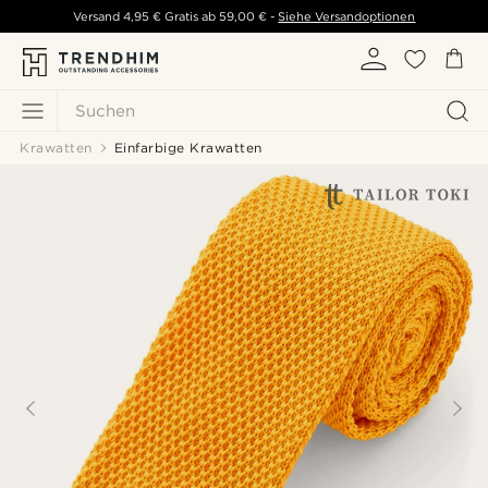
Versand
4,95 €
Gratis ab
59,00 €
-
Siehe Versandoptionen
Suchen
Krawatten
Einfarbige Krawatten