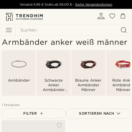
Versand
4,95 €
Gratis ab
59,00 €
-
Siehe Versandoptionen
Suchen
Armbänder anker weiß männer
Armbänder
Schwarze
Braune Anker
Rote Anke
Anker
Armbänder
Armbände
Armbänder
Männer
Männer
Männer
1 Produkte
FILTER
SORTIEREN NACH
Am Beliebtesten