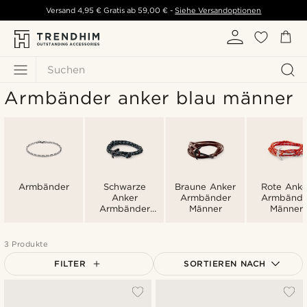
Versand
4,95 €
Gratis ab
59,00 €
-
Siehe Versandoptionen
Suchen
Armbänder anker blau männer
Armbänder
Schwarze
Braune Anker
Rote Anke
Anker
Armbänder
Armbände
Armbänder
Männer
Männer
Männer
3 Produkte
FILTER
SORTIEREN NACH
Am Beliebtesten