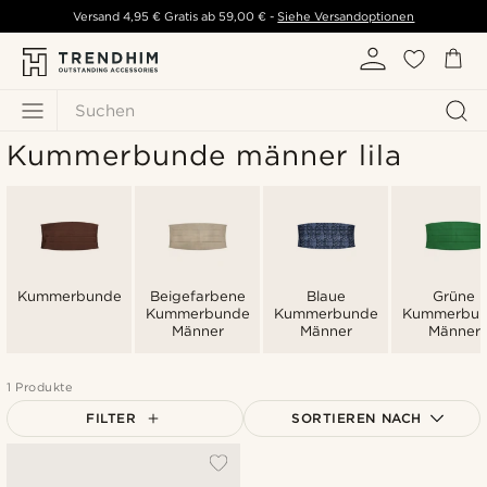
Versand
4,95 €
Gratis ab
59,00 €
-
Siehe Versandoptionen
Suchen
Kummerbunde männer lila
Kummerbunde
Beigefarbene
Blaue
Grüne
Kummerbunde
Kummerbunde
Kummerbu
Männer
Männer
Männer
1 Produkte
FILTER
SORTIEREN NACH
Am Beliebtesten