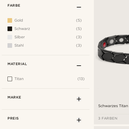
FARBE
Gold
(5)
Schwarz
(5)
Silber
(3)
Stahl
(3)
MATERIAL
Titan
(13)
MARKE
Schwarzes Tita
PREIS
3 FARBEN