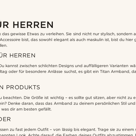
ÜR HERREN
 gewisse Etwas zu verleihen. Sie sind nicht nur stylisch, sondern auc
ccessoire bist, das sowohl elegant als auch maskulin ist, bist du hie
len.
ÜR HERREN
u kannst zwischen schlichten Designs und auffälligeren Varianten wä
ag oder für besondere Anlässe suchst, es gibt ein Titan Armband, das z
EN PRODUKTS
beachten. Die Größe ist wichtig – es sollte gut sitzen, aber nicht zu 
sein? Denke daran, dass das Armband zu deinem persönlichen Stil und d
 was dir am besten gefällt.
DER
passen zu fast jedem Outfit – von lässig bis elegant. Trage sie zu ei
tspannten Look. Achte darauf, die Farben deines Outfits abzustimmen