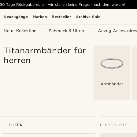
30 Tage Rückgaberecht - wir stellen keine Fragen nach dem warum!
Neuzugänge
Marken
Bestseller
Archive Sale
Neue Kollektion
Schmuck & Uhren
Anzug Accessoire
Titanarmbänder für
herren
Armbänder
FILTER
13 PRODUKTE