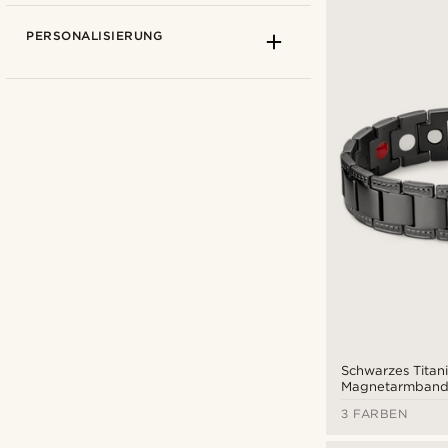
PERSONALISIERUNG
Lucleon
(13)
Schwarzes Titan
€
€
Magnetarmban
Arten der Personalisierung
3 FARBEN
Gravieren
(3)