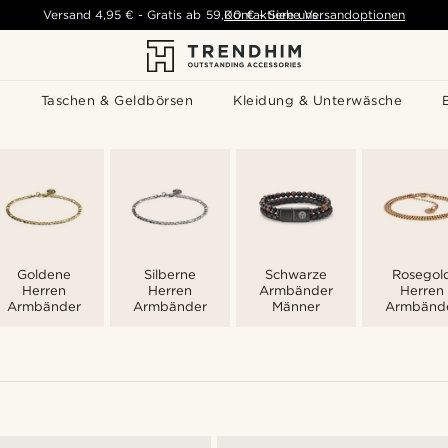
Versand
4,95 €
-
Gratis ab
59,00 €
Kontaktiere uns
-
Siehe Versandoptionen
s
Taschen & Geldbörsen
Kleidung & Unterwäsche
Goldene
Silberne
Schwarze
Rosegol
Herren
Herren
Armbänder
Herren
Armbänder
Armbänder
Männer
Armbänd