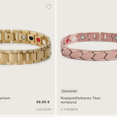
Gravieren
tanium
Roségoldfarbenes Titan
59,95 €
d
Armband
LUCLEON
3 FARBEN