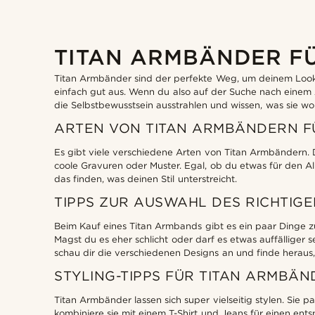
TITAN ARMBÄNDER F
Titan Armbänder sind der perfekte Weg, um deinem Look das
einfach gut aus. Wenn du also auf der Suche nach einem A
die Selbstbewusstsein ausstrahlen und wissen, was sie wol
ARTEN VON TITAN ARMBÄNDERN F
Es gibt viele verschiedene Arten von Titan Armbändern. D
coole Gravuren oder Muster. Egal, ob du etwas für den Allt
das finden, was deinen Stil unterstreicht.
TIPPS ZUR AUSWAHL DES RICHTIG
Beim Kauf eines Titan Armbands gibt es ein paar Dinge zu 
Magst du es eher schlicht oder darf es etwas auffälliger 
schau dir die verschiedenen Designs an und finde heraus,
STYLING-TIPPS FÜR TITAN ARMBÄN
Titan Armbänder lassen sich super vielseitig stylen. Sie 
kombiniere sie mit einem T-Shirt und Jeans für einen en