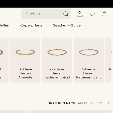
Suchen
Brillen
Körperpflege
Geschenk-Guide
d
Goldene
Goldene
Silberne
Pe
Herren
Herren
Herren
er
Armreife
Kettenarmbänder
Kettenarmbänder
SORTIEREN NACH:
AM BELIEBTESTEN