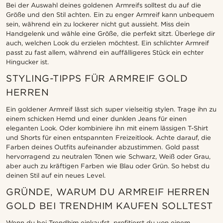
Bei der Auswahl deines goldenen Armreifs solltest du auf die
Größe und den Stil achten. Ein zu enger Armreif kann unbequem
sein, während ein zu lockerer nicht gut aussieht. Miss dein
Handgelenk und wähle eine Größe, die perfekt sitzt. Überlege dir
auch, welchen Look du erzielen möchtest. Ein schlichter Armreif
passt zu fast allem, während ein auffälligeres Stück ein echter
Hingucker ist.
STYLING-TIPPS FÜR ARMREIF GOLD
HERREN
Ein goldener Armreif lässt sich super vielseitig stylen. Trage ihn zu
einem schicken Hemd und einer dunklen Jeans für einen
eleganten Look. Oder kombiniere ihn mit einem lässigen T-Shirt
und Shorts für einen entspannten Freizeitlook. Achte darauf, die
Farben deines Outfits aufeinander abzustimmen. Gold passt
hervorragend zu neutralen Tönen wie Schwarz, Weiß oder Grau,
aber auch zu kräftigen Farben wie Blau oder Grün. So hebst du
deinen Stil auf ein neues Level.
GRÜNDE, WARUM DU ARMREIF HERREN
GOLD BEI TRENDHIM KAUFEN SOLLTEST
Wenn du bei Trendhim einkaufst, profitierst du von einem