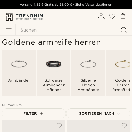
Versand
4,95 €
Gratis ab
59,00 €
-
Siehe Versandoptionen
Suchen
Goldene armreife herren
Armbänder
Schwarze
Silberne
Goldene
Armbänder
Herren
Herren
Männer
Armbänder
Armbände
13 Produkte
FILTER
SORTIEREN NACH
Am Beliebtesten