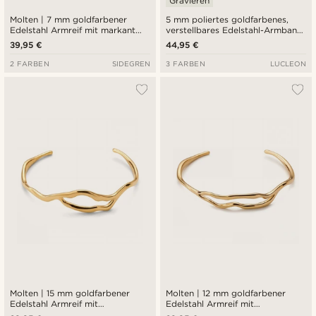
Gravieren
Molten | 7 mm goldfarbener
5 mm poliertes goldfarbenes,
Edelstahl Armreif mit markant
verstellbares Edelstahl-Armband
wellenförmigem Design
mit eckiger Manschette
39,95 €
44,95 €
2 FARBEN
SIDEGREN
3 FARBEN
LUCLEON
Molten | 15 mm goldfarbener
Molten | 12 mm goldfarbener
Edelstahl Armreif mit
Edelstahl Armreif mit
wellenförmigem Design
wellenförmigem Design