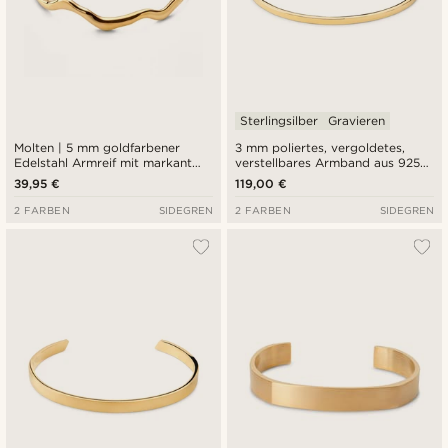
Sterlingsilber
Gravieren
Molten | 5 mm goldfarbener
3 mm poliertes, vergoldetes,
Edelstahl Armreif mit markant
verstellbares Armband aus 925er
wellenförmigem Design
Sterlingsilber
39,95 €
119,00 €
2 FARBEN
SIDEGREN
2 FARBEN
SIDEGREN