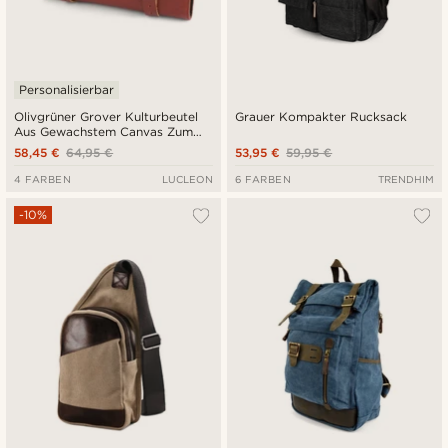
Personalisierbar
Olivgrüner Grover Kulturbeutel
Grauer Kompakter Rucksack
Aus Gewachstem Canvas Zum
Aufhängen
58,45 €
64,95 €
53,95 €
59,95 €
4 FARBEN
LUCLEON
6 FARBEN
TRENDHIM
-10%