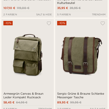
Kulturbeutel
107,10 €
119,00 €
35,95 €
39,95 €
2 FARBEN
SALT & HIDE
5 FARBEN
TRENDHIM
-10%
-10%
Armeegrün Canvas & Braun
Sergio Grüne & Braune Schlanke
Leder Kompakt Rucksack
Messenger Tasche
58,45 €
64,95 €
89,95 €
99,95 €
5 FARBEN
TRENDHIM
2 FARBEN
SALT & HIDE