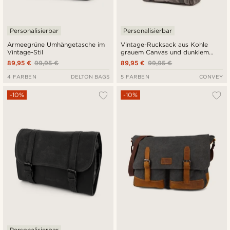
Personalisierbar
Personalisierbar
Armeegrüne Umhängetasche im
Vintage-Rucksack aus Kohle
Vintage-Stil
grauem Canvas und dunklem
Leder
89,95 €
99,95 €
89,95 €
99,95 €
4 FARBEN
DELTON BAGS
5 FARBEN
CONVEY
-10%
-10%
Personalisierbar