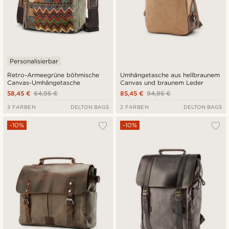
Personalisierbar
Retro-Armeegrüne böhmische
Umhängetasche aus hellbraunem
Canvas-Umhängetasche
Canvas und braunem Leder
58,45 €
64,95 €
85,45 €
94,95 €
3 FARBEN
DELTON BAGS
2 FARBEN
DELTON BAGS
-10%
-10%