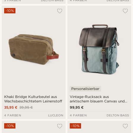
3 FARBEN
DELTON BAGS
4 FARBEN
DELTON BAGS
-10%
Personalisierbar
Khaki Bridge Kulturbeutel aus
Vintage-Rucksack aus
Wachsbeschichtetem Leinenstoff
arktischem blauem Canvas und
dunklem Leder
35,95 €
39,95 €
99,95 €
4 FARBEN
LUCLEON
4 FARBEN
DELTON BAGS
-10%
-10%