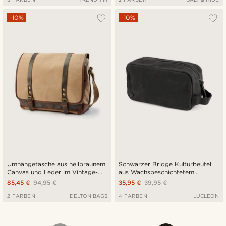
-10%
-10%
Umhängetasche aus hellbraunem
Schwarzer Bridge Kulturbeutel
Canvas und Leder im Vintage-
aus Wachsbeschichtetem
Stil
Leinenstoff
85,45 €
94,95 €
35,95 €
39,95 €
2 FARBEN
DELTON BAGS
4 FARBEN
LUCLEON