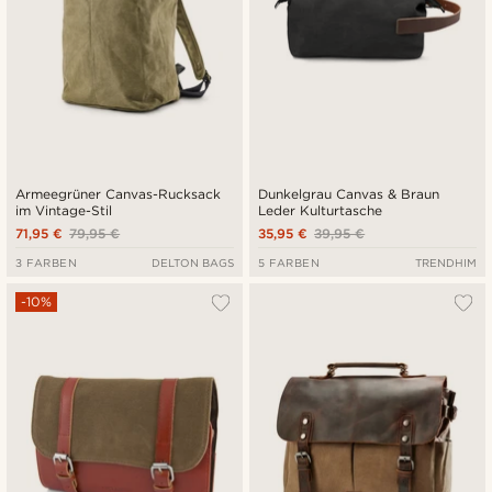
Armeegrüner Canvas-Rucksack
Dunkelgrau Canvas & Braun
im Vintage-Stil
Leder Kulturtasche
71,95 €
79,95 €
35,95 €
39,95 €
3 FARBEN
DELTON BAGS
5 FARBEN
TRENDHIM
-10%