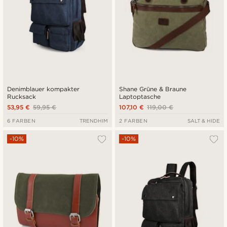
Denimblauer kompakter
Shane Grüne & Braune
Rucksack
Laptoptasche
53,95 €
59,95 €
107,10 €
119,00 €
6 FARBEN
TRENDHIM
2 FARBEN
SALT & HIDE
-10%
-10%