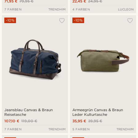
71,95 €
79,95 €
22,45 €
24,95 €
7 FARBEN
TRENDHIM
4 FARBEN
LUCLEON
-10%
-10%
Jeansblau Canvas & Braun
Armeegrün Canvas & Braun
Reisetasche
Leder Kulturtasche
107,10 €
119,00 €
35,95 €
39,95 €
7 FARBEN
TRENDHIM
5 FARBEN
TRENDHIM