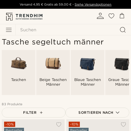
Versand
4,95 €
Gratis ab
59,00 €
-
Siehe Versandoptionen
Suchen
Tasche segeltuch männer
Taschen
Beige Taschen
Blaue Taschen
Graue Tasc
Männer
Männer
Männer
83 Produkte
FILTER
SORTIEREN NACH
Am Beliebtesten
-10%
-10%
Bestseller
Bestseller