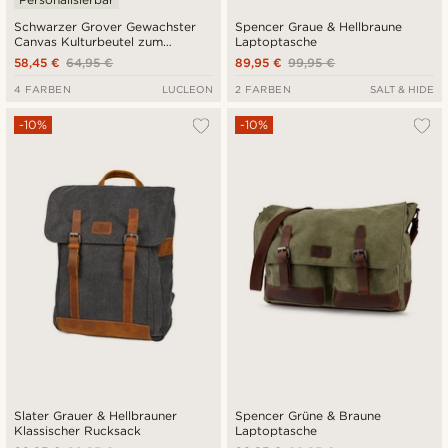
Schwarzer Grover Gewachster
Spencer Graue & Hellbraune
Canvas Kulturbeutel zum
Laptoptasche
Ausrollen
58,45 €
64,95 €
89,95 €
99,95 €
4 FARBEN
LUCLEON
2 FARBEN
SALT & HIDE
-10%
-10%
Slater Grauer & Hellbrauner
Spencer Grüne & Braune
Klassischer Rucksack
Laptoptasche