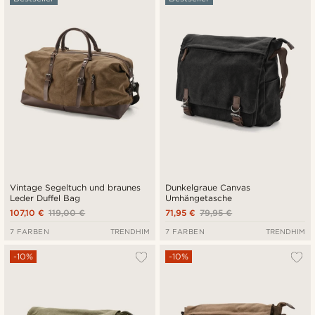
Neuste
Niedrigster Preis
Höchster Preis
Vintage Segeltuch und braunes
Dunkelgraue Canvas
Leder Duffel Bag
Umhängetasche
107,10 €
119,00 €
71,95 €
79,95 €
7 FARBEN
TRENDHIM
7 FARBEN
TRENDHIM
-10%
-10%