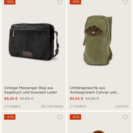
-10%
-10%
Vintage Messenger Bag aus
Umhängetasche aus
Segeltuch und braunem Leder
Armeegrünem Canvas und
braunem Leder
85,45 €
94,95 €
85,45 €
94,95 €
2 FARBEN
DELTON BAGS
2 FARBEN
CONVEY
-10%
-10%