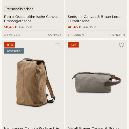
Personalisierbar
Retro-Graue böhmische Canvas-
Senfgelb Canvas & Braun Leder
Umhängetasche
Gürteltasche
58,45 €
64,95 €
40,45 €
44,95 €
3 FARBEN
CONVEY
5 FARBEN
TRENDHIM
-10%
-10%
Bestseller
Hellbrauner Canvas-Rucksack im
Metall Grauer Canvas & Braun