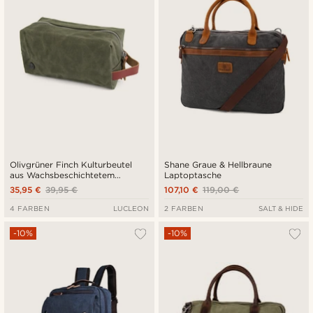
Olivgrüner Finch Kulturbeutel
Shane Graue & Hellbraune
aus Wachsbeschichtetem
Laptoptasche
Leinenstoff
35,95 €
39,95 €
107,10 €
119,00 €
4 FARBEN
LUCLEON
2 FARBEN
SALT & HIDE
-10%
-10%