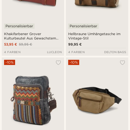
Personalisierbar
Personalisierbar
Khakifarbener Grover
Hellbraune Umhängetasche im
Kulturbeutel Aus Gewachstem
Vintage-Stil
Canvas Zum Aufhängen
53,95 €
59,95 €
99,95 €
4 FARBEN
LUCLEON
4 FARBEN
DELTON BAGS
-10%
-10%