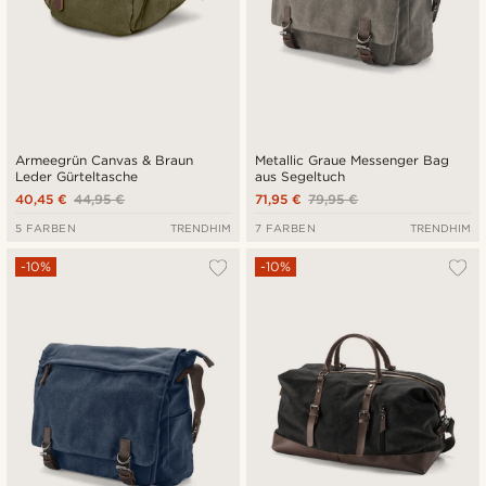
Armeegrün Canvas & Braun
Metallic Graue Messenger Bag
Leder Gürteltasche
aus Segeltuch
40,45 €
44,95 €
71,95 €
79,95 €
5 FARBEN
TRENDHIM
7 FARBEN
TRENDHIM
-10%
-10%