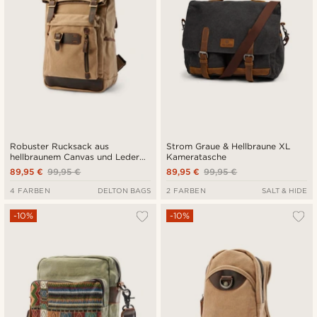
Robuster Rucksack aus
Strom Graue & Hellbraune XL
hellbraunem Canvas und Leder
Kameratasche
im Vintage-Stil
89,95 €
99,95 €
89,95 €
99,95 €
4 FARBEN
DELTON BAGS
2 FARBEN
SALT & HIDE
-10%
-10%