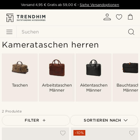
Versand
4,95 €
Gratis ab
59,00 €
-
Siehe Versandoptionen
Suchen
Kamerataschen herren
Taschen
Arbeitstaschen
Aktentaschen
Bauchtasch
Männer
Männer
Männer
2 Produkte
FILTER
SORTIEREN NACH
Am Beliebtesten
-10%