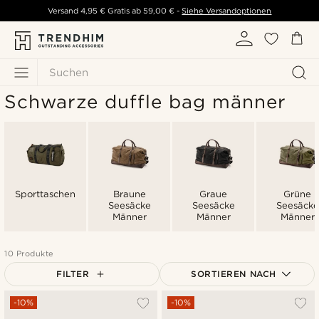
Versand
4,95 €
Gratis ab
59,00 €
-
Siehe Versandoptionen
Suchen
Schwarze duffle bag männer
Sporttaschen
Braune
Graue
Grüne
Seesäcke
Seesäcke
Seesäcke
Männer
Männer
Männer
10 Produkte
FILTER
SORTIEREN NACH
Am Beliebtesten
-10%
-10%