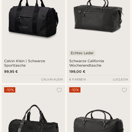
Echtes Leder
Calvin Klein | Schwarze
Schwarze California
Sporttasche
Wochenendtasche
99,95 €
199,00 €
CALVIN KLEIN
6 FARBEN
LUCLEON
-10%
-10%