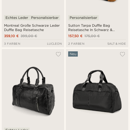
Echtes Leder
Personalisierbar
Personalisierbar
Montreal Große Schwarze Leder
Sutton Tarpa Duffle Bag
Duffle Bag Reisetasche
Reisetasche In Schwarz &
Hellbraun
359,10 €
399,00 €
157,50 €
175,00 €
3 FARBEN
LUCLEON
2 FARBEN
SALT & HIDE
Neu