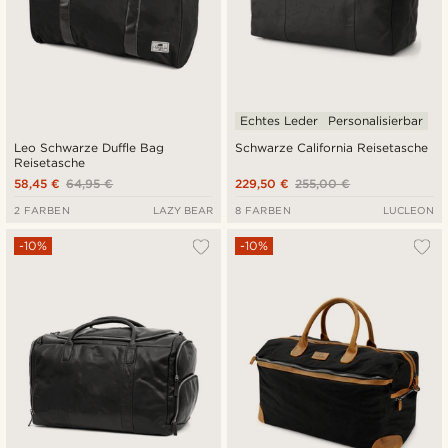
Echtes Leder
Personalisierbar
Leo Schwarze Duffle Bag
Schwarze California Reisetasche
Reisetasche
58,45 €
64,95 €
229,50 €
255,00 €
2 FARBEN
LAZY BEAR
8 FARBEN
LUCLEON
-10%
-10%