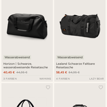
Neuste
Niedrigster Preis
Höchster Preis
Wasserabweisend
Wasserabweisend
Horizon | Schwarze,
Lealand Schwarze Faltbare
wasserabweisende Reisetasche
Reisetasche
40,45 €
44,95 €
58,45 €
64,95 €
3 FARBEN
WAYKINS
4 FARBEN
LAZY BEAR