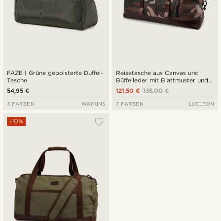
FAZE | Grüne gepolsterte Duffel-
Reisetasche aus Canvas und
Tasche
Büffelleder mit Blattmuster und
Camouflage-Muster
54,95 €
121,50 €
135,00 €
3 FARBEN
WAYKINS
7 FARBEN
LUCLEON
-10%