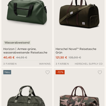
Wasserabweisend
Horizon | Armee-grüne,
Herschel Novel™ Reisetasche
wasserabweisende Reisetasche
Grün
40,45 €
44,95 €
121,50 €
135,00 €
3 FARBEN
WAYKINS
3 FARBEN
HERSCHEL SUPPLY CO
Neu
-10%