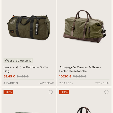
Neuste
Niedrigster Preis
Höchster Preis
Wasserabweisend
Lealand Grüne Faltbare Duffle
Armeegrün Canvas & Braun
Bag
Leder Reisetasche
58,45 €
64,95 €
107,10 €
119,00 €
4 FARBEN
LAZY BEAR
7 FARBEN
TRENDHIM
-10%
-10%