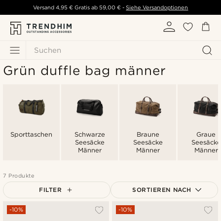
Versand
4,95 €
Gratis ab
59,00 €
-
Siehe Versandoptionen
Suchen
Grün duffle bag männer
Sporttaschen
Schwarze
Braune
Graue
Seesäcke
Seesäcke
Seesäcke
Männer
Männer
Männer
7 Produkte
FILTER
SORTIEREN NACH
Am Beliebtesten
-10%
-10%