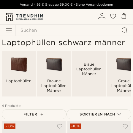
Versand
4,95 €
Gratis ab
59,00 €
-
Siehe Versandoptionen
Suchen
Laptophüllen schwarz männer
Blaue
Laptophüllen
Männer
Laptophüllen
Braune
Graue
Laptophüllen
Laptophüll
Männer
Männer
4 Produkte
FILTER
SORTIEREN NACH
Am Beliebtesten
-10%
-10%