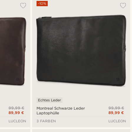
Am Beliebtesten
-10%
Neuste
Niedrigster Preis
Höchster Preis
Echtes Leder
99,99 €
99,99 €
Montreal Schwarze Leder
89,99 €
89,99 €
Laptophülle
LUCLEON
3 FARBEN
LUCLEON