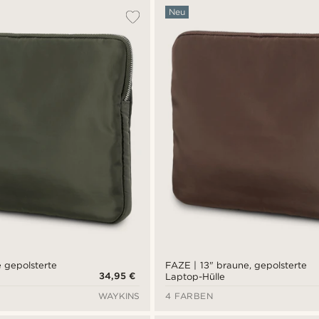
Neu
e gepolsterte
FAZE | 13" braune, gepolsterte
34,95 €
Laptop-Hülle
WAYKINS
4 FARBEN