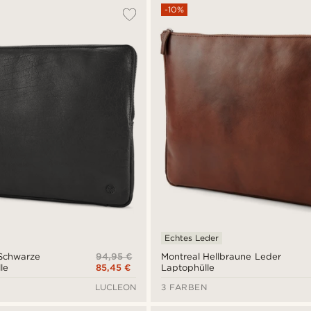
-10%
Echtes Leder
94,95 €
 Schwarze
Montreal Hellbraune Leder
85,45 €
le
Laptophülle
LUCLEON
3 FARBEN