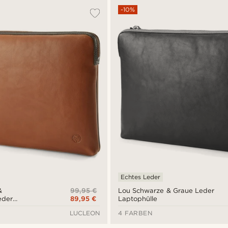
-10%
Echtes Leder
99,95 €
&
Lou Schwarze & Graue Leder
89,95 €
eder
Laptophülle
LUCLEON
4 FARBEN