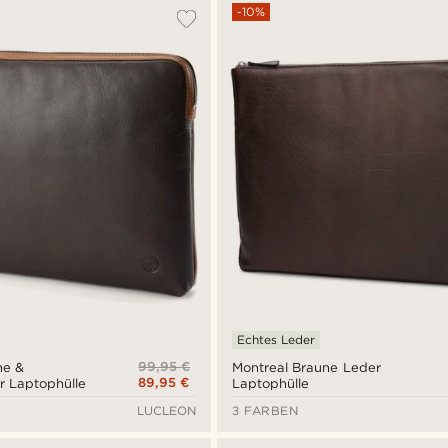
-10%
Echtes Leder
99,95 €
ne &
Montreal Braune Leder
89,95 €
r Laptophülle
Laptophülle
LUCLEON
3 FARBEN