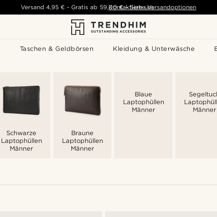
Versand
4,95 €
-
Gratis ab
59,00 €
Kontaktiere uns
-
Siehe Versandoptionen
s
Taschen & Geldbörsen
Kleidung & Unterwäsche
Blaue
Segeltuc
Laptophüllen
Laptophül
Männer
Männer
Schwarze
Braune
Laptophüllen
Laptophüllen
Männer
Männer