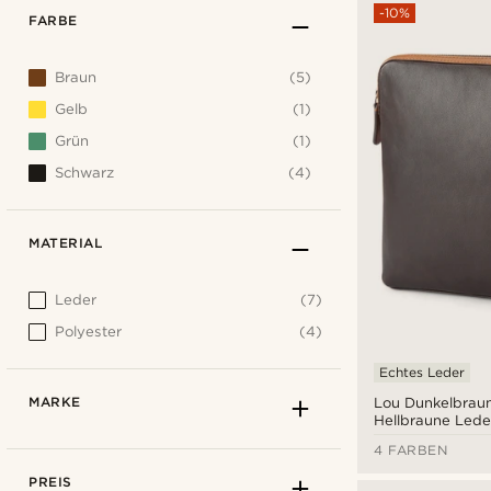
-10%
FARBE
Braun
(5)
Gelb
(1)
Grün
(1)
Schwarz
(4)
MATERIAL
Leder
(7)
Polyester
(4)
Echtes Leder
MARKE
Lou Dunkelbrau
Hellbraune Lede
4 FARBEN
PREIS