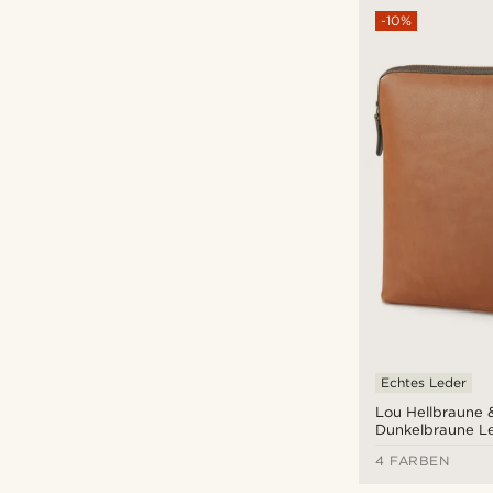
-10%
Echtes Leder
Lou Hellbraune 
Dunkelbraune L
Laptophülle
4 FARBEN