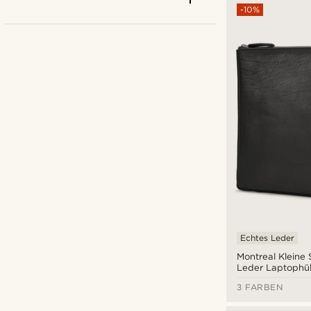
-10%
Lucleon
(7)
Waykins
(4)
Echtes Leder
Montreal Kleine
Leder Laptophül
€
€
3 FARBEN