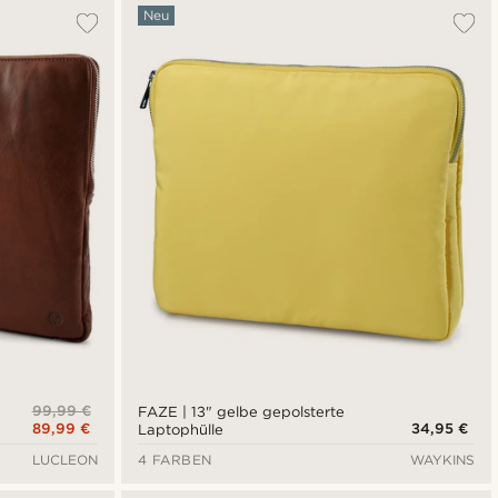
Neu
99,99 €
FAZE | 13" gelbe gepolsterte
89,99 €
34,95 €
Laptophülle
LUCLEON
4 FARBEN
WAYKINS