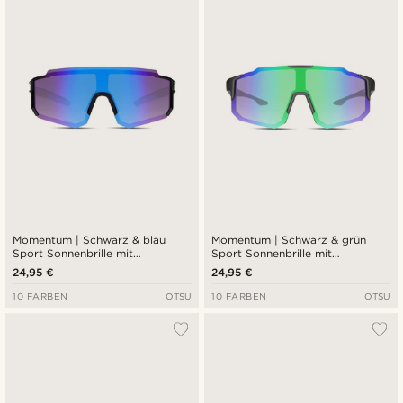
Neuste
Niedrigster Preis
Höchster Preis
Momentum | Schwarz & blau
Momentum | Schwarz & grün
Sport Sonnenbrille mit
Sport Sonnenbrille mit
umschließendem Rahmen
umschließendem Rahmen
24,95 €
24,95 €
10 FARBEN
OTSU
10 FARBEN
OTSU