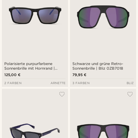
Polarisierte purpurfarbene
Schwarze und grüne Retro-
Sonnenbrille mit Hornrand |
Sonnenbrille | Bliz 0ZB7018
Arnette 0AN4283
125,00 €
79,95 €
2 FARBEN
ARNETTE
3 FARBEN
BLIZ