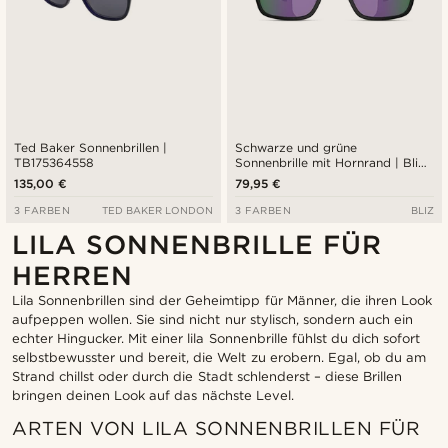
Ted Baker Sonnenbrillen |
Schwarze und grüne
TB175364558
Sonnenbrille mit Hornrand | Bliz
0ZB7017
135,00 €
79,95 €
3 FARBEN
TED BAKER LONDON
3 FARBEN
BLIZ
LILA SONNENBRILLE FÜR
HERREN
Lila Sonnenbrillen sind der Geheimtipp für Männer, die ihren Look
aufpeppen wollen. Sie sind nicht nur stylisch, sondern auch ein
echter Hingucker. Mit einer lila Sonnenbrille fühlst du dich sofort
selbstbewusster und bereit, die Welt zu erobern. Egal, ob du am
Strand chillst oder durch die Stadt schlenderst – diese Brillen
bringen deinen Look auf das nächste Level.
ARTEN VON LILA SONNENBRILLEN FÜR