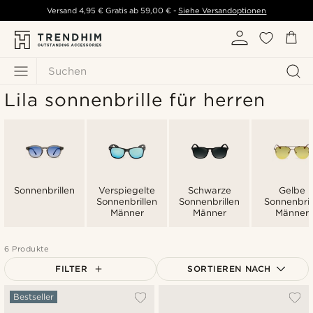
Versand
4,95 €
Gratis ab
59,00 €
-
Siehe Versandoptionen
Suchen
Lila sonnenbrille für herren
Sonnenbrillen
Verspiegelte
Schwarze
Gelbe
Sonnenbrillen
Sonnenbrillen
Sonnenbril
Männer
Männer
Männer
6 Produkte
FILTER
SORTIEREN NACH
Am Beliebtesten
Bestseller