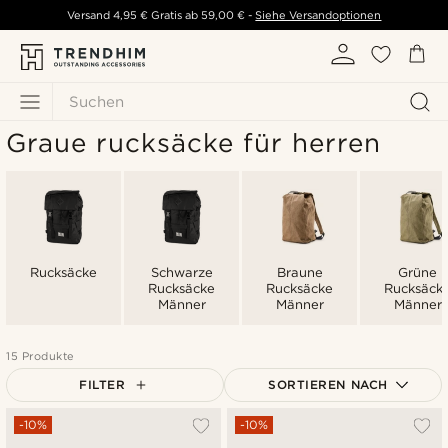
Versand
4,95 €
Gratis ab
59,00 €
-
Siehe Versandoptionen
Suchen
Graue rucksäcke für herren
Rucksäcke
Schwarze
Braune
Grüne
Rucksäcke
Rucksäcke
Rucksäck
Männer
Männer
Männer
15 Produkte
FILTER
SORTIEREN NACH
Am Beliebtesten
-10%
-10%