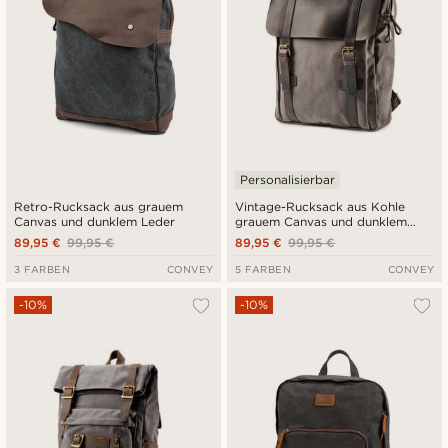
Personalisierbar
Retro-Rucksack aus grauem
Vintage-Rucksack aus Kohle
Canvas und dunklem Leder
grauem Canvas und dunklem
Leder
89,95 €
99,95 €
89,95 €
99,95 €
3 FARBEN
CONVEY
5 FARBEN
CONVEY
-10%
-10%