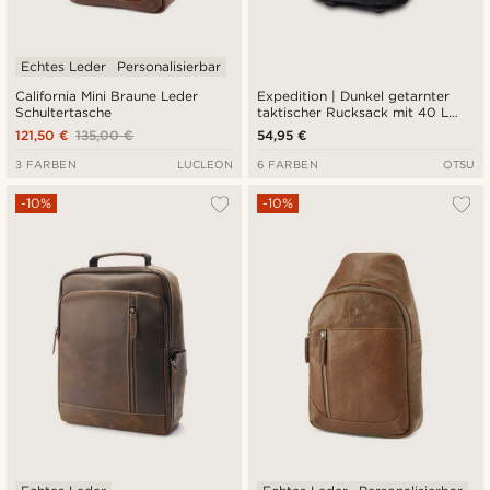
Echtes Leder
Personalisierbar
California Mini Braune Leder
Expedition | Dunkel getarnter
Schultertasche
taktischer Rucksack mit 40 L
Volumen und Patch-Fläche
121,50 €
135,00 €
54,95 €
3 FARBEN
LUCLEON
6 FARBEN
OTSU
-10%
-10%