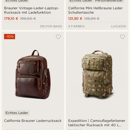
Echtes Leder
Echtes Leder
Personalisierbar
Brauner Vintage-Leder-Laptop-
California Mini Hellbraune Leder
Rucksack mit Ladefunktion
Schultertasche
179,10 €
199,00 €
121,50 €
135,00 €
DELTON BAGS
3 FARBEN
LUCLEON
-10%
Echtes Leder
California Brauner Lederrucksack
Expedition | Camouflagefarbener
taktischer Rucksack mit 40 L
Volumen und Patch-Fläche