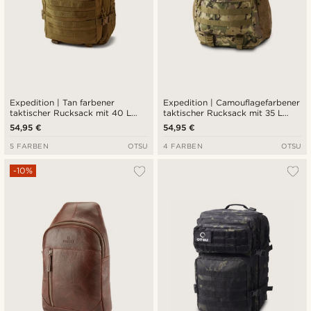
Expedition | Tan farbener
Expedition | Camouflagefarbener
taktischer Rucksack mit 40 L
taktischer Rucksack mit 35 L
Volumen und Patch-Fläche
Volumen und mehreren Fächern
54,95 €
54,95 €
sowie Patch-Fläche
5 FARBEN
OTSU
4 FARBEN
OTSU
-10%