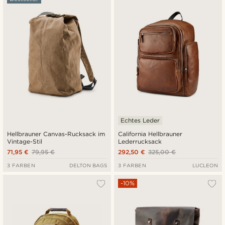
Neuste
Niedrigster Preis
Höchster Preis
Echtes Leder
Hellbrauner Canvas-Rucksack im
California Hellbrauner
Vintage-Stil
Lederrucksack
71,95 €
79,95 €
292,50 €
325,00 €
3 FARBEN
DELTON BAGS
3 FARBEN
LUCLEON
-10%