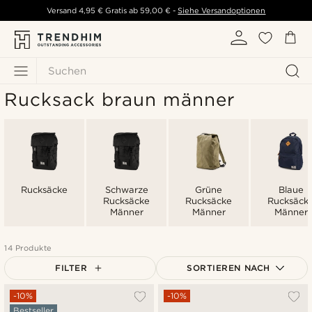
Versand
4,95 €
Gratis ab
59,00 €
-
Siehe Versandoptionen
Suchen
Rucksack braun männer
Rucksäcke
Schwarze
Grüne
Blaue
Rucksäcke
Rucksäcke
Rucksäck
Männer
Männer
Männer
14 Produkte
FILTER
SORTIEREN NACH
Am Beliebtesten
-10%
-10%
Bestseller