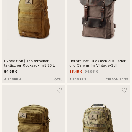
Expedition | Tan farbener
Hellbrauner Rucksack aus Leder
taktischer Rucksack mit 35 L
und Canvas im Vintage-Stil
Volumen und mehreren Fächern
54,95 €
85,45 €
94,95 €
sowie Patch-Fläche
4 FARBEN
OTSU
4 FARBEN
DELTON BAGS