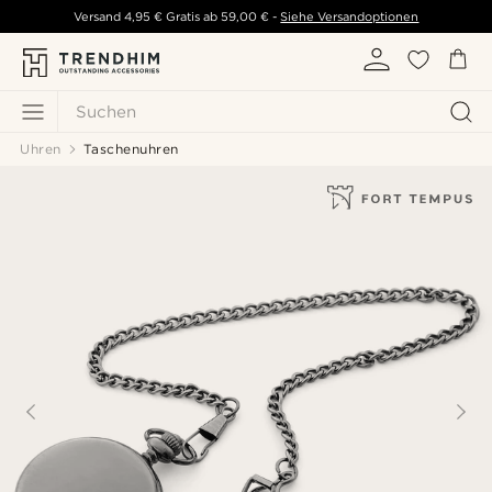
Versand
4,95 €
Gratis ab
59,00 €
-
Siehe Versandoptionen
Suchen
Uhren
Taschenuhren