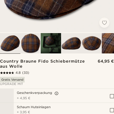
Country Braune Fido Schiebermütze
64,95 €
aus Wolle
4.8
(33)
Gratis Versand
UPGRADE MIT
Geschenkverpackung
+
4,95 €
Schaum Huteinlagen
+
3,95 €