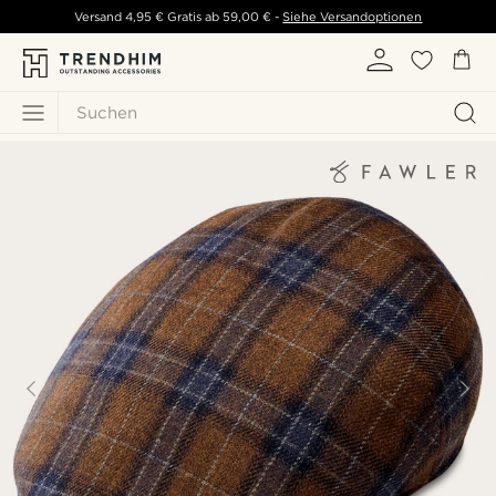
Versand
4,95 €
Gratis ab
59,00 €
-
Siehe Versandoptionen
Suchen