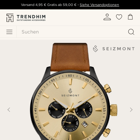
Versand
4,95 €
Gratis ab
59,00 €
-
Siehe Versandoptionen
Suchen