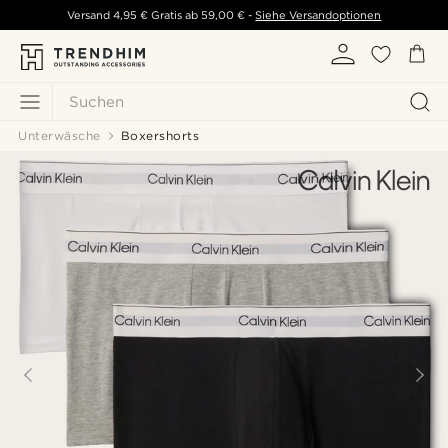
Versand
4,95 €
Gratis ab
59,00 €
-
Siehe Versandoptionen
Suchen
Unterwäsche
Boxershorts