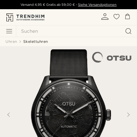
Versand
4,95 €
Gratis ab
59,00 €
-
Siehe Versandoptionen
Suchen
Uhren
Skelettuhren