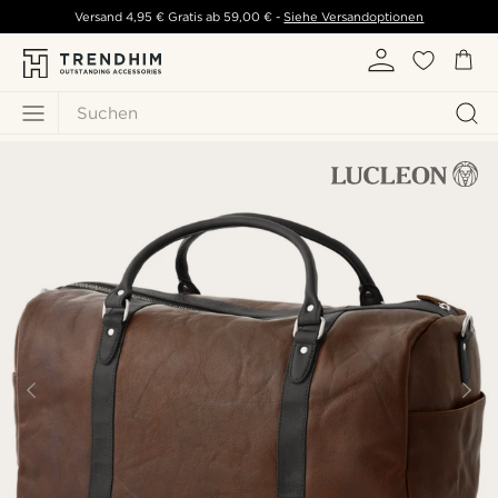
Versand
4,95 €
Gratis ab
59,00 €
-
Siehe Versandoptionen
Suchen