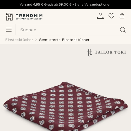
Versand
4,95 €
Gratis ab
59,00 €
-
Siehe Versandoptionen
Suchen
Einstecktücher
Gemusterte Einstecktücher