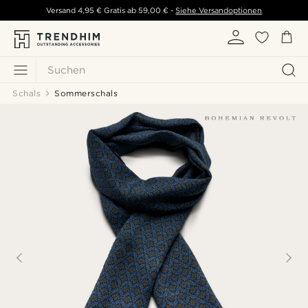
Versand
4,95 €
Gratis ab
59,00 €
-
Siehe Versandoptionen
Suchen
Schals
Sommerschals