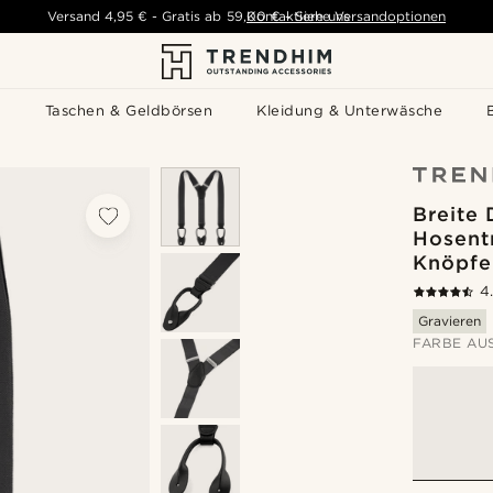
Versand
4,95 €
-
Gratis ab
59,00 €
Kontaktiere uns
-
Siehe Versandoptionen
s
Taschen & Geldbörsen
Kleidung & Unterwäsche
Breite
Hosent
Knöpfe
4
Gravieren
FARBE AU