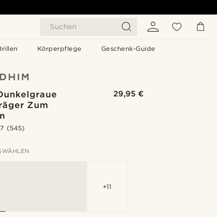
Suchen
Brillen
Körperpflege
Geschenk-Guide
 Dunkelgraue
29,95 €
räger Zum
n
.7
(545)
SWÄHLEN
+11