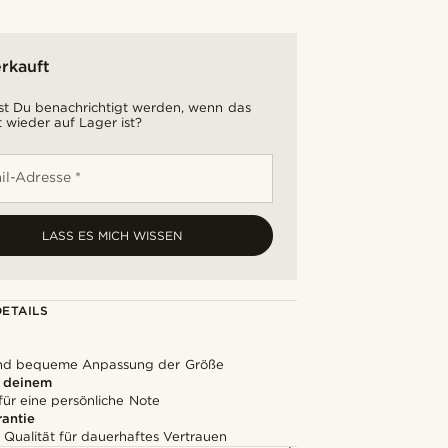
rkauft
t Du benachrichtigt werden, wenn das
 wieder auf Lager ist?
il-Adresse *
LASS ES MICH WISSEN
ETAILS
und bequeme Anpassung der Größe
u deinem
für eine persönliche Note
rantie
 Qualität für dauerhaftes Vertrauen