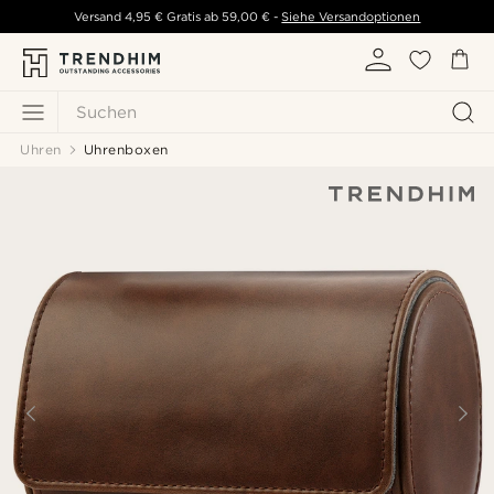
Versand
4,95 €
Gratis ab
59,00 €
-
Siehe Versandoptionen
Suchen
Uhren
Uhrenboxen