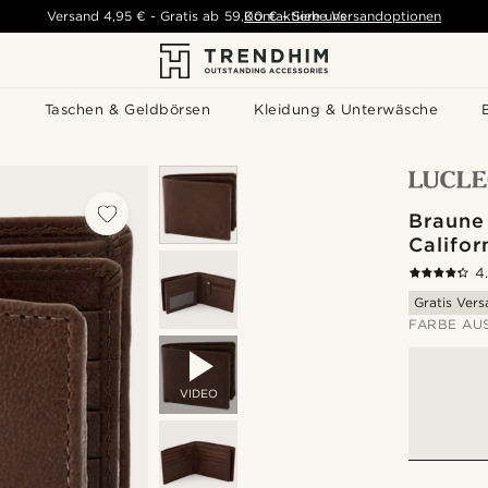
Versand
4,95 €
-
Gratis ab
59,00 €
Kontaktiere uns
-
Siehe Versandoptionen
s
Taschen & Geldbörsen
Kleidung & Unterwäsche
Braune
Califor
4
Gratis Ver
FARBE AU
VIDEO