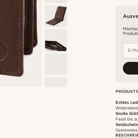
Ausve
Möchtes
Produkt
E-Ma
PRODUKTD
Echtes Led
Widerstands
Große Grö
Fasst bis 
Geldschein
Getrenntes
BESCHREI