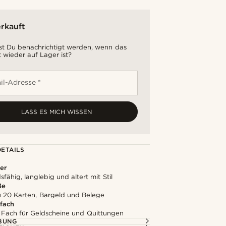
rkauft
t Du benachrichtigt werden, wenn das
 wieder auf Lager ist?
il-Adresse *
LASS ES MICH WISSEN
ETAILS
er
fähig, langlebig und altert mit Stil
ße
zu 20 Karten, Bargeld und Belege
fach
 Fach für Geldscheine und Quittungen
BUNG