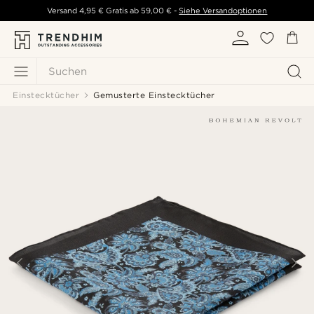
Versand
4,95 €
Gratis ab
59,00 €
-
Siehe Versandoptionen
Suchen
Einstecktücher
Gemusterte Einstecktücher