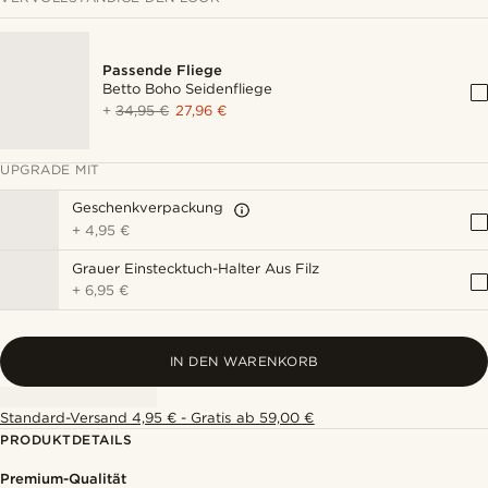
Passende Fliege
Betto Boho Seidenfliege
+
34,95 €
27,96 €
UPGRADE MIT
Geschenkverpackung
+
4,95 €
Grauer Einstecktuch-Halter Aus Filz
+
6,95 €
IN DEN WARENKORB
Standard-Versand 4,95 € - Gratis ab 59,00 €
PRODUKTDETAILS
Premium-Qualität