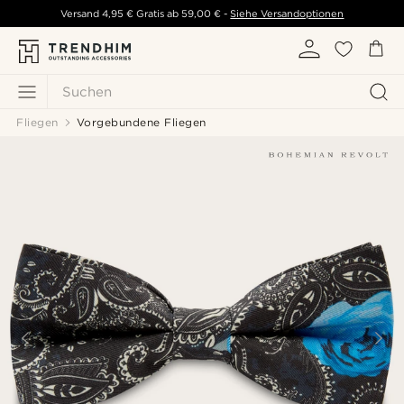
Versand
4,95 €
Gratis ab
59,00 €
-
Siehe Versandoptionen
Suchen
Fliegen
Vorgebundene Fliegen