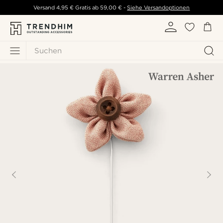
Versand
4,95 €
Gratis ab
59,00 €
-
Siehe Versandoptionen
Suchen