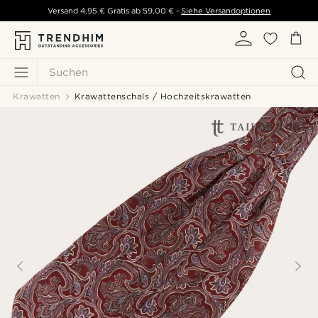
Versand
4,95 €
Gratis ab
59,00 €
-
Siehe Versandoptionen
Suchen
Krawatten
Krawattenschals / Hochzeitskrawatten