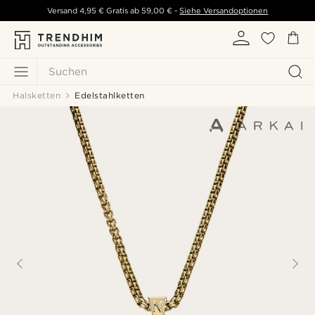
Versand
4,95 €
Gratis ab
59,00 €
-
Siehe Versandoptionen
Suchen
Halsketten
Edelstahlketten