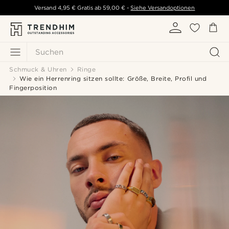
Versand
4,95 €
Gratis ab
59,00 €
-
Siehe Versandoptionen
Suchen
Schmuck & Uhren
Ringe
Wie ein Herrenring sitzen sollte: Größe, Breite, Profil und
Fingerposition