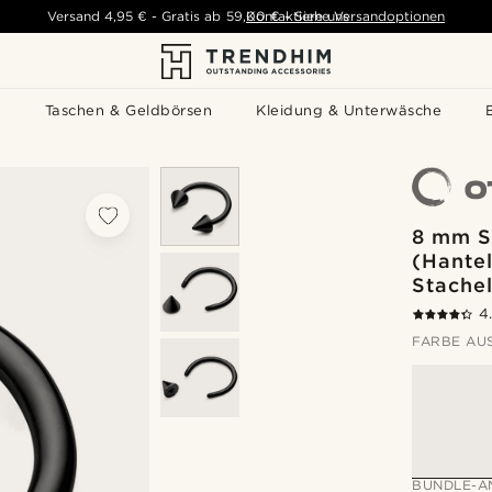
Versand
4,95 €
-
Gratis ab
59,00 €
Kontaktiere uns
-
Siehe Versandoptionen
s
Taschen & Geldbörsen
Kleidung & Unterwäsche
8 mm S
(Hantel
Stache
4
FARBE AU
BUNDLE-A