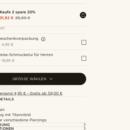
Kaufe 2 spare 20%
31,92 €
39,90 €
MIT
Geschenkverpackung
+
4,95 €
eise-Schmucketui für Herren
+
19,95 €
GRÖSSE WÄHLEN
ersand 4,95 € - Gratis ab 59,00 €
ETAILS
tan
g mit Titannitrid
ür verschiedene Piercings
BUNG
TIONEN