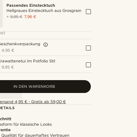
Passendes Einstecktuch
Hellgraues Einstecktuch aus Grosgrain
+
9,95 €
7,96 €
MIT
Geschenkverpackung
+
4,95 €
rawattenetui Im Potfolio Stil
+
9,95 €
IN DEN WARENKORB
ersand 4,95 € - Gratis ab 59,00 €
ETAILS
chnitt
ssform für klassische Looks
rantie
 Qualität für dauerhaftes Vertrauen