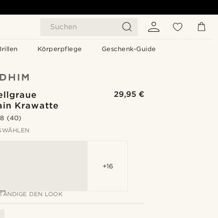
Suchen
Brillen
Körperpflege
Geschenk-Guide
ellgraue
29,95 €
ain Krawatte
.8
(40)
SWÄHLEN
+16
TÄNDIGE DEN LOOK