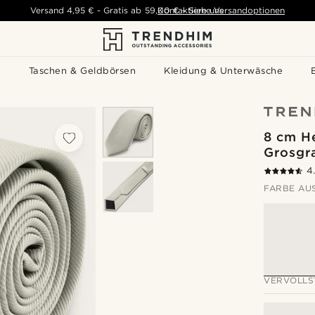
Versand
4,95 €
-
Gratis ab
59,00 €
Kontaktiere uns
-
Siehe Versandoptionen
s
Taschen & Geldbörsen
Kleidung & Unterwäsche
8 cm H
Grosgr
4
FARBE AU
VERVOLLS