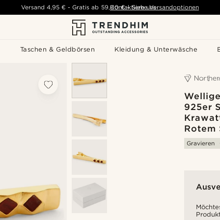
Versand
4,95 €
-
Gratis ab
59,00 €
Kontaktiere uns
-
Siehe Versandoptionen
s
Taschen & Geldbörsen
Kleidung & Unterwäsche
Wellig
925er S
Krawat
Rotem 
Gravieren
Ausve
Möchtes
Produkt