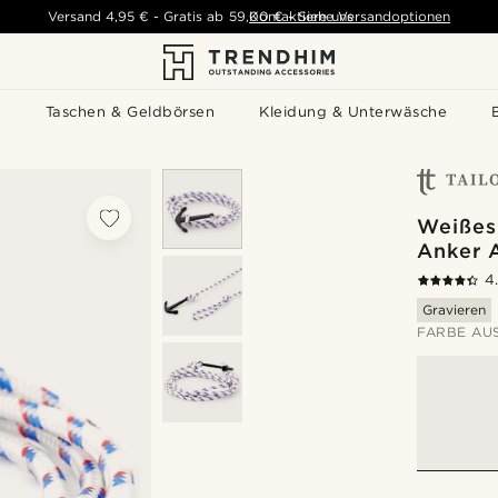
Versand
4,95 €
-
Gratis ab
59,00 €
Kontaktiere uns
-
Siehe Versandoptionen
s
Taschen & Geldbörsen
Kleidung & Unterwäsche
Weißes
Anker 
4
Gravieren
FARBE AU