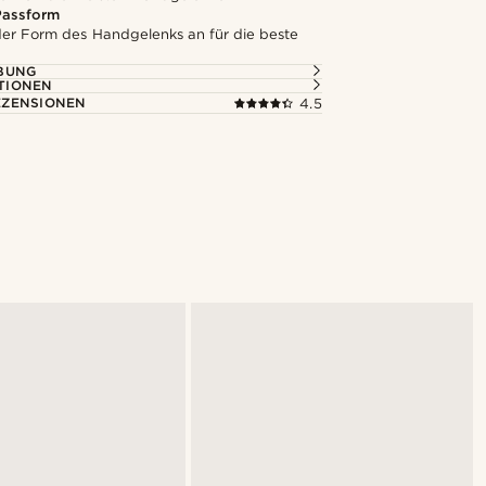
assform
 der Form des Handgelenks an für die beste
BUNG
TIONEN
ZENSIONEN
4.5