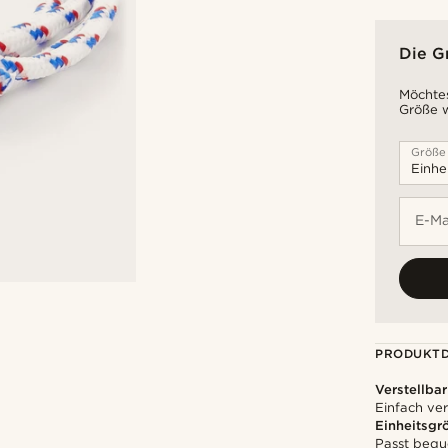
Die G
Möchtes
Größe w
Größe
E-Ma
PRODUKTD
Verstellbar
Einfach ver
Einheitsgr
Passt bequ