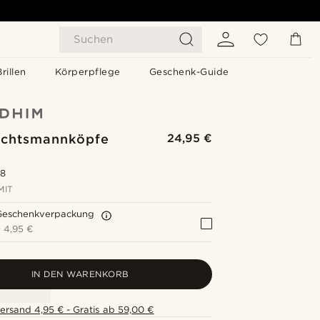
Suchen
Brillen
Körperpflege
Geschenk-Guide
chtsmannköpfe
24,95 €
.8
MIT
Geschenkverpackung
+
4,95 €
IN DEN WARENKORB
ersand 4,95 € - Gratis ab 59,00 €