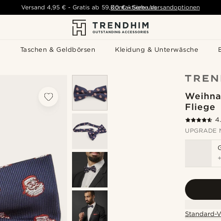
Versand
4,95 €
-
Gratis ab
59,00 €
Kontaktiere uns
-
Siehe Versandoptionen
s
Taschen & Geldbörsen
Kleidung & Unterwäsche
Weihna
Fliege
4
UPGRADE 
Standard-V