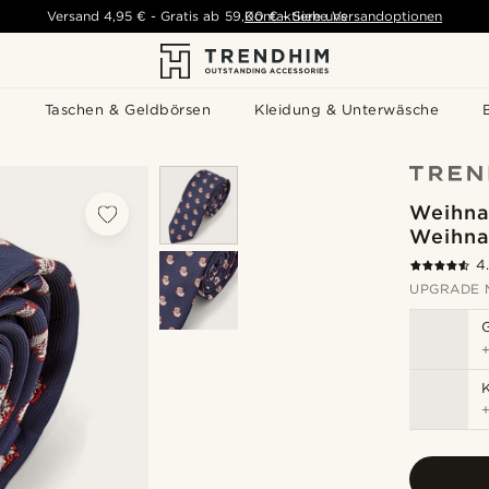
Versand
4,95 €
-
Gratis ab
59,00 €
Kontaktiere uns
-
Siehe Versandoptionen
s
Taschen & Geldbörsen
Kleidung & Unterwäsche
Weihna
Weihna
4
UPGRADE 
K