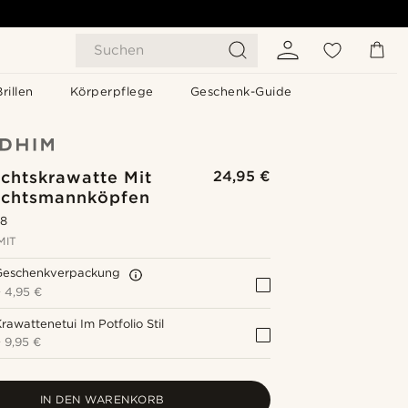
Suchen
Brillen
Körperpflege
Geschenk-Guide
chtskrawatte Mit
24,95 €
chtsmannköpfen
.8
MIT
Geschenkverpackung
+
4,95 €
rawattenetui Im Potfolio Stil
+
9,95 €
IN DEN WARENKORB