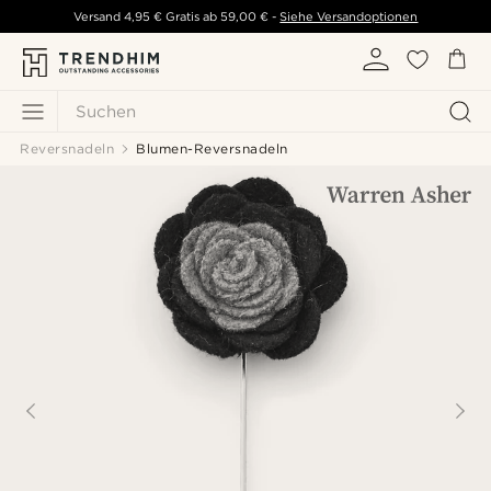
Versand
4,95 €
Gratis ab
59,00 €
-
Siehe Versandoptionen
Suchen
Reversnadeln
Blumen-Reversnadeln